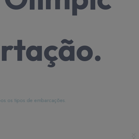
os de
rtação.
pos os tipos de embarcações.