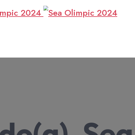
ento de p
o(a), Sea