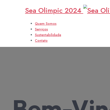
Sea Olimpic 2024
Quem Somos
Serviços
Sustentabilidade
Contato
Fornecim
Bem-Vind